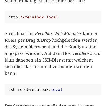
Standardmäßig ist diese unter der URL:
http
:
//recalbox.local
erreichbar. Im
Recalbox Web Manager
können
ROMs per Drag & Drop hochgeleaden werden,
das System überwacht und die Konfiguration
angepasst werden. Auf dem Host
recalbox.local
läuft daneben ein SSH-Dienst mit welchem
sich über das Terminal verbunden werden
kann:
ssh 
root@recalbox
.
local
Das Standardpasswort für den
root
-Account