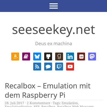
seeseekey.net
Deus ex machina
Recalbox – Emulation mit
dem Raspberry Pi
28. Juli 2017
2 Kommentare
Tags:
Emulation
,
EmulationStation
,
NES
,
Recalbox
,
Recalbox Web Manager
,