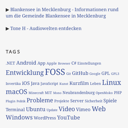
▶
Blankensee in Mecklenburg - Informationen rund
um die Gemeinde Blankensee in Mecklenburg
▶
Tone H - Audiowelten entdecken
TAGS
Android
App
C#
.NET
Apple
Einstellungen
Browser
FOSS
Entwicklung
GitHub
GPL
Git
Google
GPL3
Linux
iOS
Kurzfilm
Java
JavaScript
Leben
Invertika
Kunst
macOS
Neubrandenburg
PHP
MIT
Minecraft
OpenMoko
Mono
Probleme
Spiele
Server
Projekte
Sicherheit
Plugin
Politik
Web
Video
Ubuntu
Vimeo
Terminal
Update
Windows
YouTube
WordPress