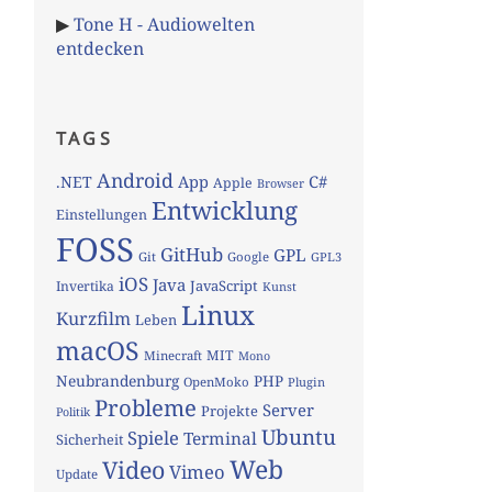
▶
Tone H - Audiowelten
entdecken
TAGS
Android
App
C#
.NET
Apple
Browser
Entwicklung
Einstellungen
FOSS
GitHub
GPL
Git
Google
GPL3
iOS
Java
JavaScript
Invertika
Kunst
Linux
Kurzfilm
Leben
macOS
MIT
Minecraft
Mono
Neubrandenburg
PHP
OpenMoko
Plugin
Probleme
Server
Projekte
Politik
Ubuntu
Spiele
Terminal
Sicherheit
Web
Video
Vimeo
Update