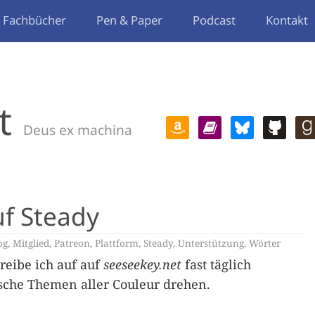
Fachbücher
Pen & Paper
Podcast
Kontakt
t
Deus ex machina
uf Steady
og
,
Mitglied
,
Patreon
,
Plattform
,
Steady
,
Unterstützung
,
Wörter
reibe ich auf auf
seeseekey.net
fast täglich
ische Themen aller Couleur drehen.