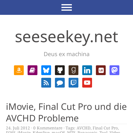
seeseekey.net
Deus ex machina
iMovie, Final Cut Pro und die
AVCHD Probleme
24. Juli 2012
0 Kommentare
Tags:
AVCHD
,
Final Cut Pro
,
FOSS
,
iMovie
,
Kdenlive
,
macOS
,
MTS
,
Panasonic
,
Tool
,
Video