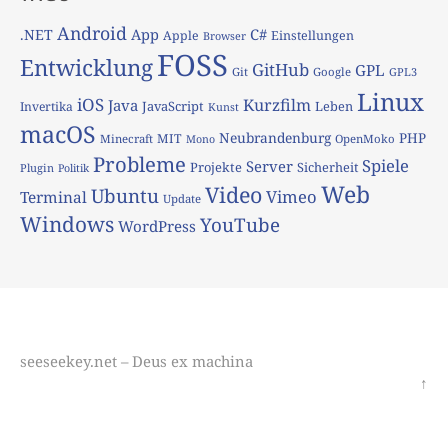
Android
App
C#
.NET
Apple
Einstellungen
Browser
FOSS
Entwicklung
GitHub
GPL
Git
Google
GPL3
Linux
iOS
Kurzfilm
Java
JavaScript
Leben
Invertika
Kunst
macOS
Neubrandenburg
PHP
MIT
Minecraft
OpenMoko
Mono
Probleme
Spiele
Server
Projekte
Sicherheit
Plugin
Politik
Web
Video
Ubuntu
Vimeo
Terminal
Update
Windows
YouTube
WordPress
seeseekey.net – Deus ex machina
↑