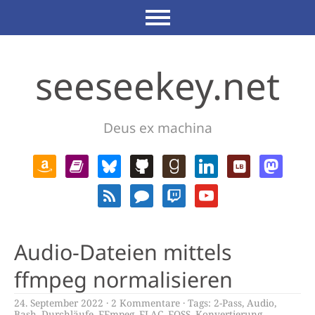
seeseekey.net
Deus ex machina
Audio-Dateien mittels
ffmpeg normalisieren
24. September 2022
2 Kommentare
Tags:
2-Pass
,
Audio
,
Bash
,
Durchläufe
,
FFmpeg
,
FLAC
,
FOSS
,
Konvertierung
,