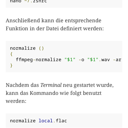
nano 
~/.
zshrc
Anschließend kann die entsprechende
Funktion in der Datei definiert werden:
normalize 
()
{
  ffmpeg
-
normalize 
"$1"
-
o 
"$1"
.
wav 
-
ar 
4
}
Nachdem das
Terminal
neu gestartet wurde,
kann das Kommando wie folgt benutzt
werden:
normalize 
local
.
flac