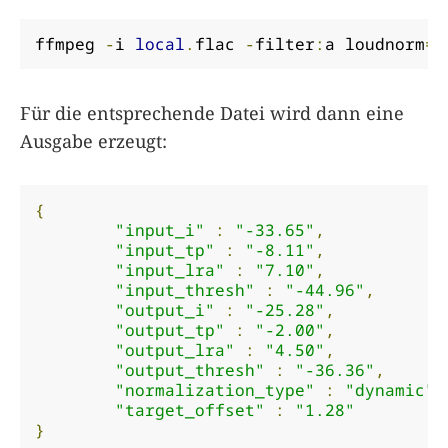
ffmpeg 
-
i 
local
.
flac 
-
filter
:
a loudnorm
=
p
Für die entsprechende Datei wird dann eine
Ausgabe erzeugt:
{
"input_i"
:
"-33.65"
,
"input_tp"
:
"-8.11"
,
"input_lra"
:
"7.10"
,
"input_thresh"
:
"-44.96"
,
"output_i"
:
"-25.28"
,
"output_tp"
:
"-2.00"
,
"output_lra"
:
"4.50"
,
"output_thresh"
:
"-36.36"
,
"normalization_type"
:
"dynamic"
,
"target_offset"
:
"1.28"
}