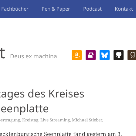
Fachbücher
Pen & Paper
Podcast
Kontakt
t
Deus ex machina
tages des Kreises
eenplatte
bertragung
,
Kreistag
,
Live Streaming
,
Michael Stieber
,
ecklenburgische Seenplatte fand gestern am 3.