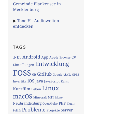
Gemeinde Blankensee in
Mecklenburg
▶
Tone H - Audiowelten
entdecken
TAGS
Android
App
C#
.NET
Apple
Browser
Entwicklung
Einstellungen
FOSS
GitHub
GPL
Git
Google
GPL3
iOS
Java
JavaScript
Invertika
Kunst
Linux
Kurzfilm
Leben
macOS
MIT
Minecraft
Mono
Neubrandenburg
PHP
OpenMoko
Plugin
Probleme
Server
Projekte
Politik