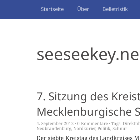
Startseite
Über
Belletristik
seeseekey.ne
7. Sitzung des Kreis
Mecklenburgische S
4. September 2012
0 Kommentare
Tags:
Direktü
Neubrandenburg
,
Nordkurier
,
Politik
,
Schnur
Der siebte Kreistag des Landkreises M