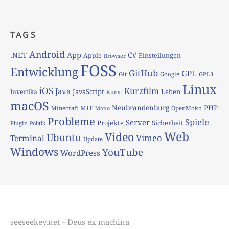
TAGS
Android
App
C#
.NET
Apple
Einstellungen
Browser
FOSS
Entwicklung
GitHub
GPL
Git
Google
GPL3
Linux
iOS
Kurzfilm
Java
JavaScript
Leben
Invertika
Kunst
macOS
Neubrandenburg
PHP
MIT
Minecraft
OpenMoko
Mono
Probleme
Spiele
Server
Projekte
Sicherheit
Plugin
Politik
Web
Video
Ubuntu
Vimeo
Terminal
Update
Windows
YouTube
WordPress
seeseekey.net – Deus ex machina