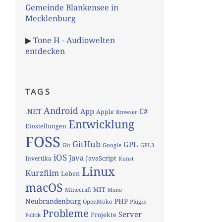
Gemeinde Blankensee in
Mecklenburg
▶
Tone H - Audiowelten
entdecken
TAGS
Android
App
C#
.NET
Apple
Browser
Entwicklung
Einstellungen
FOSS
GitHub
GPL
Git
Google
GPL3
iOS
Java
JavaScript
Invertika
Kunst
Linux
Kurzfilm
Leben
macOS
MIT
Minecraft
Mono
Neubrandenburg
PHP
OpenMoko
Plugin
Probleme
Server
Projekte
Politik