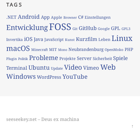
TAGS
Android
App
C#
.NET
Apple
Einstellungen
Browser
FOSS
Entwicklung
GitHub
GPL
Git
Google
GPL3
Linux
iOS
Kurzfilm
Java
JavaScript
Leben
Invertika
Kunst
macOS
Neubrandenburg
PHP
MIT
Minecraft
OpenMoko
Mono
Probleme
Spiele
Server
Projekte
Sicherheit
Plugin
Politik
Web
Video
Ubuntu
Vimeo
Terminal
Update
Windows
YouTube
WordPress
seeseekey.net – Deus ex machina
↑