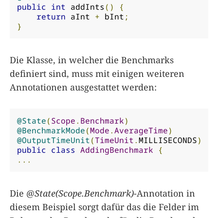
public
int
 addInts
()
{
return
 aInt 
+
 bInt
;
}
Die Klasse, in welcher die Benchmarks
definiert sind, muss mit einigen weiteren
Annotationen ausgestattet werden:
@State
(
Scope
.
Benchmark
)
@BenchmarkMode
(
Mode
.
AverageTime
)
@OutputTimeUnit
(
TimeUnit
.
MILLISECONDS
)
public
class
AddingBenchmark
{
...
Die
@State(Scope.Benchmark)
-Annotation in
diesem Beispiel sorgt dafür das die Felder im