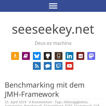
seeseekey.net
Deus ex machina
Benchmarking mit dem
JMH-Framework
25. April 2019
0 Kommentare
Tags:
Abhängigkeiten
,
Annotation
,
Benchmark
,
Entwicklung
,
FOSS
,
Framework
,
JAR
,