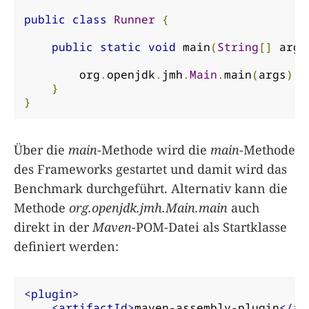
public
class
Runner
{
public
static
void
 main
(
String
[]
 args
        org
.
openjdk
.
jmh
.
Main
.
main
(
args
);
}
}
Über die
main
-Methode wird die
main
-Methode
des Frameworks gestartet und damit wird das
Benchmark durchgeführt. Alternativ kann die
Methode
org.openjdk.jmh.Main.main
auch
direkt in der
Maven
-POM-Datei als Startklasse
definiert werden:
<plugin>
<artifactId>
maven-assembly-plugin
</ar