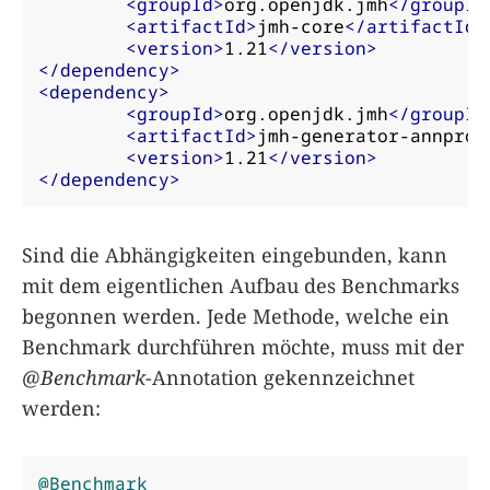
<groupId>
org.openjdk.jmh
</groupId
<artifactId>
jmh-core
</artifactId>
<version>
1.21
</version>
</dependency>
<dependency>
<groupId>
org.openjdk.jmh
</groupId
<artifactId>
jmh-generator-annproc
<version>
1.21
</version>
</dependency>
Sind die Abhängigkeiten eingebunden, kann
mit dem eigentlichen Aufbau des Benchmarks
begonnen werden. Jede Methode, welche ein
Benchmark durchführen möchte, muss mit der
@Benchmark
-Annotation gekennzeichnet
werden:
@Benchmark