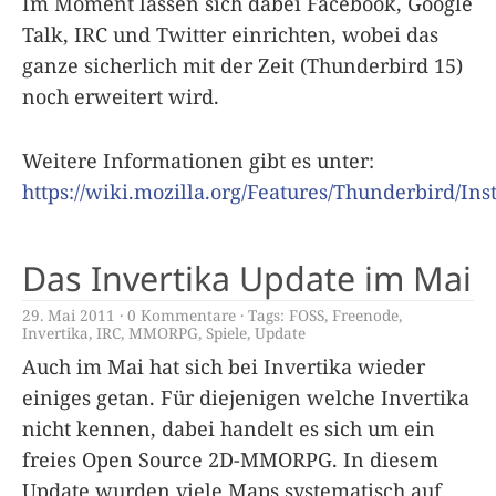
Im Moment lassen sich dabei Facebook, Google
Talk, IRC und Twitter einrichten, wobei das
ganze sicherlich mit der Zeit (Thunderbird 15)
noch erweitert wird.
Weitere Informationen gibt es unter:
https://wiki.mozilla.org/Features/Thunderbird/I
Das Invertika Update im Mai
29. Mai 2011
0 Kommentare
Tags:
FOSS
,
Freenode
,
Invertika
,
IRC
,
MMORPG
,
Spiele
,
Update
Auch im Mai hat sich bei Invertika wieder
einiges getan. Für diejenigen welche Invertika
nicht kennen, dabei handelt es sich um ein
freies Open Source 2D-MMORPG. In diesem
Update wurden viele Maps systematisch auf