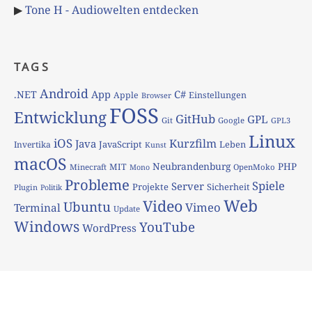
▶
Tone H - Audiowelten entdecken
TAGS
Android
App
C#
.NET
Apple
Einstellungen
Browser
FOSS
Entwicklung
GitHub
GPL
Git
Google
GPL3
Linux
iOS
Kurzfilm
Java
JavaScript
Leben
Invertika
Kunst
macOS
Neubrandenburg
PHP
MIT
Minecraft
OpenMoko
Mono
Probleme
Spiele
Server
Projekte
Sicherheit
Plugin
Politik
Web
Video
Ubuntu
Vimeo
Terminal
Update
Windows
YouTube
WordPress