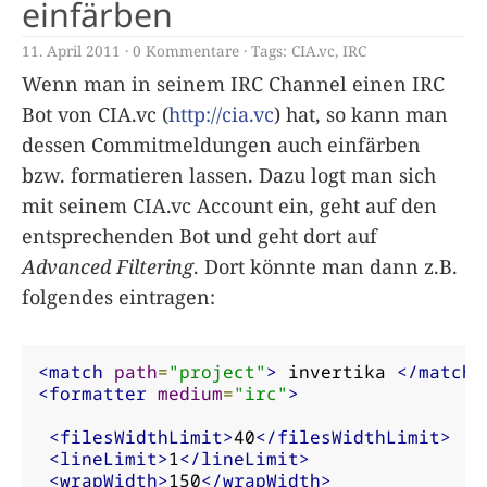
einfärben
11. April 2011
0 Kommentare
Tags:
CIA.vc
,
IRC
Wenn man in seinem IRC Channel einen IRC
Bot von CIA.vc (
http://cia.vc
) hat, so kann man
dessen Commitmeldungen auch einfärben
bzw. formatieren lassen. Dazu logt man sich
mit seinem CIA.vc Account ein, geht auf den
entsprechenden Bot und geht dort auf
Advanced Filtering
. Dort könnte man dann z.B.
folgendes eintragen:
<match
path
=
"project"
>
 invertika 
</match>
<formatter
medium
=
"irc"
>
<filesWidthLimit>
40
</filesWidthLimit>
<lineLimit>
1
</lineLimit>
<wrapWidth>
150
</wrapWidth>