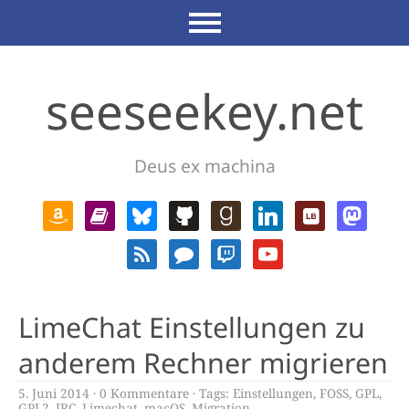
seeseekey.net
Deus ex machina
LimeChat Einstellungen zu
anderem Rechner migrieren
5. Juni 2014
0 Kommentare
Tags:
Einstellungen
,
FOSS
,
GPL
,
GPL2
,
IRC
,
Limechat
,
macOS
,
Migration