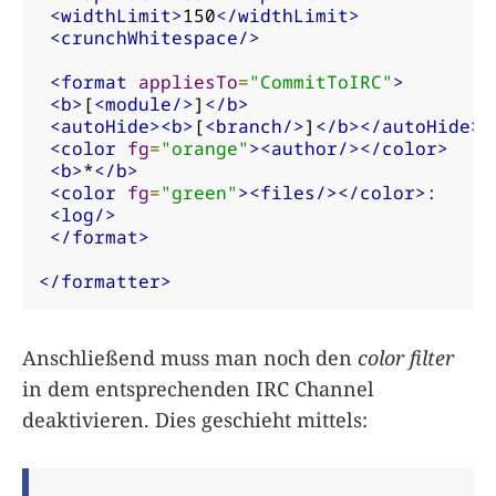
<widthLimit>
150
</widthLimit>
<crunchWhitespace/>
<format
appliesTo
=
"CommitToIRC"
>
<b>
[
<module/>
]
</b>
<autoHide><b>
[
<branch/>
]
</b></autoHide>
<color
fg
=
"orange"
><author/></color>
<b>
*
</b>
<color
fg
=
"green"
><files/></color>
:

<log/>
</format>
</formatter>
Anschließend muss man noch den
color filter
in dem entsprechenden IRC Channel
deaktivieren. Dies geschieht mittels: