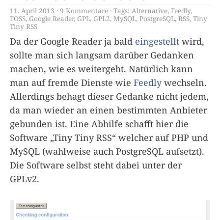
11. April 2013
9 Kommentare
Tags:
Alternative
,
Feedly
,
FOSS
,
Google Reader
,
GPL
,
GPL2
,
MySQL
,
PostgreSQL
,
RSS
,
Tiny
Tiny RSS
Da der Google Reader ja bald
eingestellt
wird,
sollte man sich langsam darüber Gedanken
machen, wie es weitergeht. Natürlich kann
man auf fremde Dienste wie
Feedly
wechseln.
Allerdings behagt dieser Gedanke nicht jedem,
da man wieder an einen bestimmten Anbieter
gebunden ist. Eine Abhilfe schafft hier die
Software „Tiny Tiny RSS“ welcher auf PHP und
MySQL (wahlweise auch PostgreSQL aufsetzt).
Die Software selbst steht dabei unter der
GPLv2.