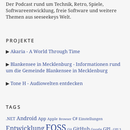
Der Podcast rund um Technik, Retro, Spiele,
Softwareentwicklung, freie Software und weitere
Themen aus seeseekeys Welt.
PROJEKTE
▶
Akaria - A World Through Time
▶
Blankensee in Mecklenburg - Informationen rund
um die Gemeinde Blankensee in Mecklenburg
▶
Tone H - Audiowelten entdecken
TAGS
Android
App
C#
.NET
Apple
Einstellungen
Browser
FOSS
Entwicklung
GitHub
GPL
Git
Google
GPL3