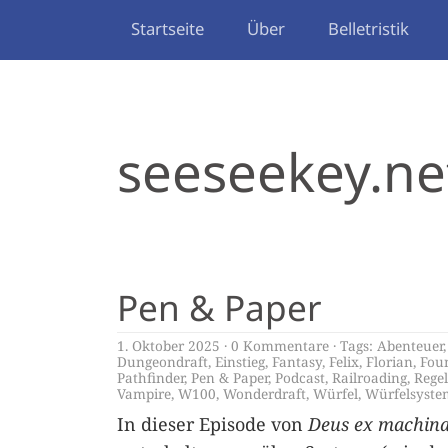
Startseite
Über
Belletristik
seeseekey.ne
Pen & Paper
1. Oktober 2025
0 Kommentare
Tags:
Abenteuer
Dungeondraft
,
Einstieg
,
Fantasy
,
Felix
,
Florian
,
Fou
Pathfinder
,
Pen & Paper
,
Podcast
,
Railroading
,
Rege
Vampire
,
W100
,
Wonderdraft
,
Würfel
,
Würfelsyste
In dieser Episode von
Deus ex machin