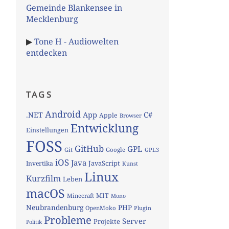
Gemeinde Blankensee in
Mecklenburg
▶
Tone H - Audiowelten
entdecken
TAGS
Android
App
C#
.NET
Apple
Browser
Entwicklung
Einstellungen
FOSS
GitHub
GPL
Git
Google
GPL3
iOS
Java
JavaScript
Invertika
Kunst
Linux
Kurzfilm
Leben
macOS
MIT
Minecraft
Mono
Neubrandenburg
PHP
OpenMoko
Plugin
Probleme
Server
Projekte
Politik