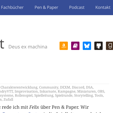
Fachbücher
Pen & Paper
Podcast
Kontakt
t
Deus ex machina
,
Charakterentwicklung
,
Community
,
DEXM
,
Discord
,
DSA
,
ndryVTT
,
Improvisation
,
Inkarnate
,
Kampagne
,
Miniaturen
,
OBS
,
lsysteme
,
Rollenspiel
,
Spielleitung
,
Spielrunde
,
Storytelling
,
Tools
,
m
,
Zufall
a
rede ich mit
Felix
über Pen & Paper. Wir