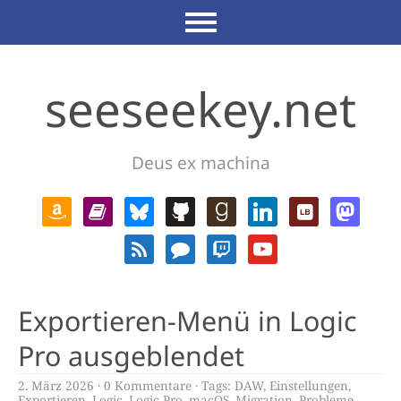
seeseekey.net
Deus ex machina
Exportieren-Menü in Logic
Pro ausgeblendet
2. März 2026
0 Kommentare
Tags:
DAW
,
Einstellungen
,
Exportieren
,
Logic
,
Logic Pro
,
macOS
,
Migration
,
Probleme
,