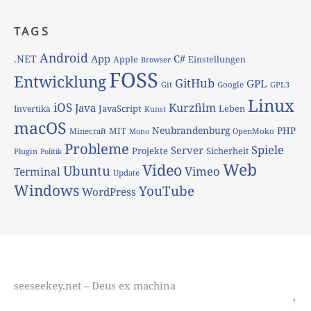
TAGS
Android
App
C#
.NET
Apple
Einstellungen
Browser
FOSS
Entwicklung
GitHub
GPL
Git
Google
GPL3
Linux
iOS
Kurzfilm
Java
JavaScript
Leben
Invertika
Kunst
macOS
Neubrandenburg
PHP
MIT
Minecraft
OpenMoko
Mono
Probleme
Spiele
Server
Projekte
Sicherheit
Plugin
Politik
Web
Video
Ubuntu
Vimeo
Terminal
Update
Windows
YouTube
WordPress
seeseekey.net – Deus ex machina
↑