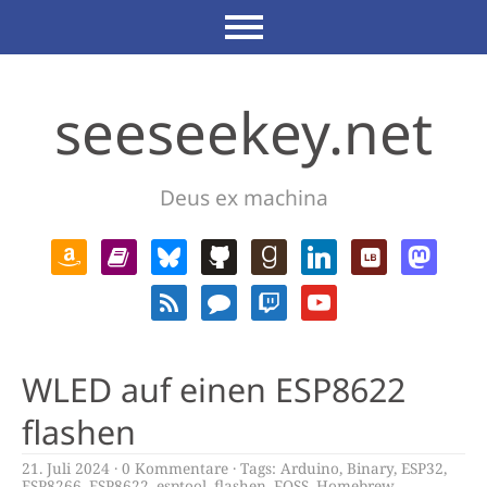
seeseekey.net
Deus ex machina
WLED auf einen ESP8622
flashen
21. Juli 2024
0 Kommentare
Tags:
Arduino
,
Binary
,
ESP32
,
ESP8266
,
ESP8622
,
esptool
,
flashen
,
FOSS
,
Homebrew
,