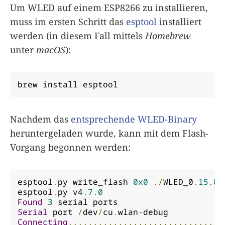
Um WLED auf einem ESP8266 zu installieren,
muss im ersten Schritt das
esptool
installiert
werden (in diesem Fall mittels
Homebrew
unter
macOS
):
brew install esptool
Nachdem das
entsprechende WLED-Binary
heruntergeladen wurde, kann mit dem Flash-
Vorgang begonnen werden:
esptool
.
py write_flash 
0x0
./
WLED_0
.
15.0
-
esptool
.
py v4
.
7.0
Found
3
Serial
 port 
/
dev
/
cu
.
wlan
-
Connecting
...............................