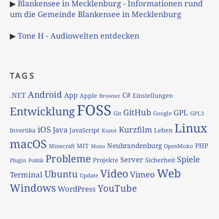
▶
Blankensee in Mecklenburg - Informationen rund
um die Gemeinde Blankensee in Mecklenburg
▶
Tone H - Audiowelten entdecken
TAGS
Android
App
C#
.NET
Apple
Einstellungen
Browser
FOSS
Entwicklung
GitHub
GPL
Git
Google
GPL3
Linux
iOS
Kurzfilm
Java
JavaScript
Leben
Invertika
Kunst
macOS
Neubrandenburg
PHP
MIT
Minecraft
OpenMoko
Mono
Probleme
Spiele
Server
Projekte
Sicherheit
Plugin
Politik
Web
Video
Ubuntu
Vimeo
Terminal
Update
Windows
YouTube
WordPress