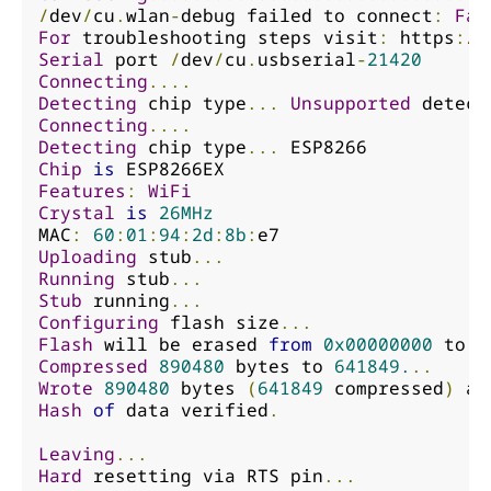
/
dev
/
cu
.
wlan
-
debug failed to connect
:
Fai
For
 troubleshooting steps visit
:
 https
:
//
Serial
 port 
/
dev
/
cu
.
usbserial
-
21420
Connecting
....
Detecting
 chip type
...
Unsupported
 detect
Connecting
....
Detecting
 chip type
...
Chip
is
Features
:
WiFi
Crystal
is
26MHz
MAC
:
60
:
01
:
94
:
2d
:
8b
:
Uploading
 stub
...
Running
 stub
...
Stub
 running
...
Configuring
 flash size
...
Flash
 will be erased 
from
0x00000000
 to 
0
Compressed
890480
 bytes to 
641849.
..
Wrote
890480
 bytes 
(
641849
 compressed
)
 at
Hash
of
 data verified
.
Leaving
...
Hard
 resetting via RTS pin
...