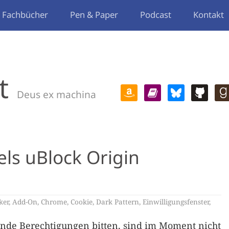
Fachbücher
Pen & Paper
Podcast
Kontakt
t
Deus ex machina
els uBlock Origin
ker
,
Add-On
,
Chrome
,
Cookie
,
Dark Pattern
,
Einwilligungsfenster
,
nde Berechtigungen bitten, sind im Moment nicht