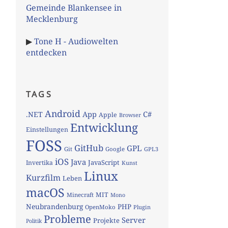
Gemeinde Blankensee in
Mecklenburg
▶
Tone H - Audiowelten
entdecken
TAGS
Android
App
C#
.NET
Apple
Browser
Entwicklung
Einstellungen
FOSS
GitHub
GPL
Git
Google
GPL3
iOS
Java
JavaScript
Invertika
Kunst
Linux
Kurzfilm
Leben
macOS
MIT
Minecraft
Mono
Neubrandenburg
PHP
OpenMoko
Plugin
Probleme
Server
Projekte
Politik