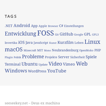
TAGS
Android
App
C#
.NET
Apple
Einstellungen
Browser
FOSS
Entwicklung
GitHub
GPL
Git
Google
GPL3
Linux
iOS
Kurzfilm
Java
JavaScript
Leben
Invertika
Kunst
macOS
Neubrandenburg
PHP
MIT
Minecraft
OpenMoko
Mono
Probleme
Spiele
Server
Projekte
Sicherheit
Plugin
Politik
Web
Video
Ubuntu
Vimeo
Terminal
Update
Windows
YouTube
WordPress
seeseekey.net – Deus ex machina