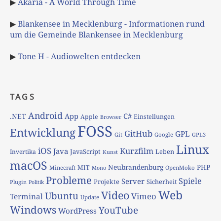
▶
Akaria - A World Through Time
▶
Blankensee in Mecklenburg - Informationen rund
um die Gemeinde Blankensee in Mecklenburg
▶
Tone H - Audiowelten entdecken
TAGS
Android
App
C#
.NET
Apple
Einstellungen
Browser
FOSS
Entwicklung
GitHub
GPL
Git
Google
GPL3
Linux
iOS
Kurzfilm
Java
JavaScript
Leben
Invertika
Kunst
macOS
Neubrandenburg
PHP
MIT
Minecraft
OpenMoko
Mono
Probleme
Spiele
Server
Projekte
Sicherheit
Plugin
Politik
Web
Video
Ubuntu
Vimeo
Terminal
Update
Windows
YouTube
WordPress