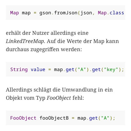
Map
 map 
=
 gson
.
fromJson
(
json
,
Map
.
class
);
erhält der Nutzer allerdings eine
LinkedTreeMap
. Auf die Werte der Map kann
durchaus zugegriffen werden:
String
value
=
 map
.
get
(
"A"
).
get
(
"key"
);
Allerdings schlägt die Umwandlung in ein
Objekt vom Typ
FooObject
fehl:
FooObject
 fooObjectB 
=
 map
.
get
(
"A"
);