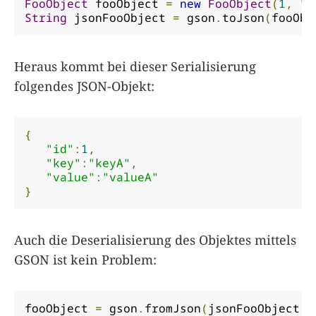
FooObject
 fooObject 
=
new
FooObject
(
1
,
"k
String
 jsonFooObject 
=
 gson
.
toJson
(
fooObj
Heraus kommt bei dieser Serialisierung
folgendes JSON-Objekt:
{
"id"
:
1
,
"key"
:
"keyA"
,
"value"
:
"valueA"
}
Auch die Deserialisierung des Objektes mittels
GSON ist kein Problem:
fooObject 
=
 gson
.
fromJson
(
jsonFooObject
,