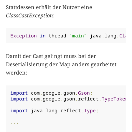
Stattdessen erhält der Nutzer eine
ClassCastException
:
Exception
in
 thread 
"main"
 java
.
lang
.
Clas
Damit der Cast gelingt muss bei der
Deserialisierung der Map anders gearbeitet
werden:
import
 com
.
google
.
gson
.
Gson
;
import
 com
.
google
.
gson
.
reflect
.
TypeToken
;
import
 java
.
lang
.
reflect
.
Type
;
...