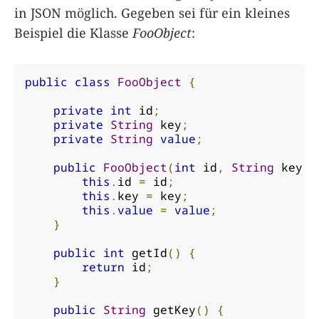
in JSON möglich. Gegeben sei für ein kleines
Beispiel die Klasse
FooObject
:
public
class
FooObject
{
private
int
 id
;
private
String
 key
;
private
String
value
;
public
FooObject
(
int
 id
,
String
 key
,
this
.
id 
=
 id
;
this
.
key 
=
 key
;
this
.
value
=
value
;
}
public
int
 getId
()
{
return
 id
;
}
public
String
 getKey
()
{