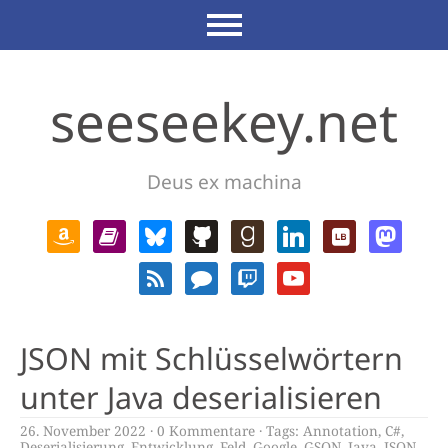
seeseekey.net
Deus ex machina
JSON mit Schlüsselwörtern
unter Java deserialisieren
26. November 2022
0 Kommentare
Tags:
Annotation
,
C#
,
Deserialisierung
,
Entwicklung
,
Feld
,
Google
,
GSON
,
Java
,
JSON
,