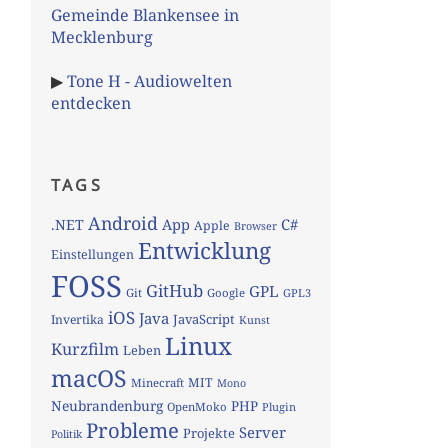
Gemeinde Blankensee in
Mecklenburg
▶
Tone H - Audiowelten
entdecken
TAGS
Android
App
C#
.NET
Apple
Browser
Entwicklung
Einstellungen
FOSS
GitHub
GPL
Git
Google
GPL3
iOS
Java
JavaScript
Invertika
Kunst
Linux
Kurzfilm
Leben
macOS
MIT
Minecraft
Mono
Neubrandenburg
PHP
OpenMoko
Plugin
Probleme
Server
Projekte
Politik