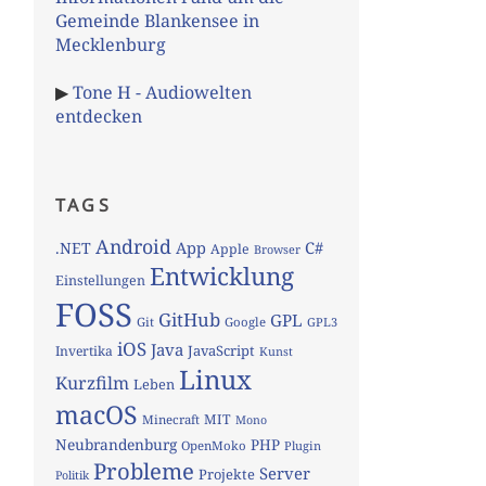
Gemeinde Blankensee in
Mecklenburg
▶
Tone H - Audiowelten
entdecken
TAGS
Android
App
C#
.NET
Apple
Browser
Entwicklung
Einstellungen
FOSS
GitHub
GPL
Git
Google
GPL3
iOS
Java
JavaScript
Invertika
Kunst
Linux
Kurzfilm
Leben
macOS
MIT
Minecraft
Mono
Neubrandenburg
PHP
OpenMoko
Plugin
Probleme
Server
Projekte
Politik