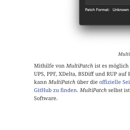
Mult
Mithilfe von
MultiPatch
ist es möglich
UPS, PPF, XDelta, BSDiff und RUP a
kann
MultiPatch
über die
offizielle Se
GitHub zu finden
.
MultiPatch
selbst is
Software.