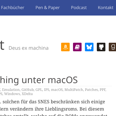
Fachbücher
Pen & Paper
Podcast
Kontakt
t
Deus ex machina
tching unter macOS
f
,
Emulation
,
GitHub
,
GPL
,
IPS
,
macOS
,
MultiPatch
,
Patches
,
PPF
,
PS
,
Windows
,
XDelta
. solchen für das SNES beschränken sich einige
ndern verändern ihre Lieblingsroms. Bei diesem