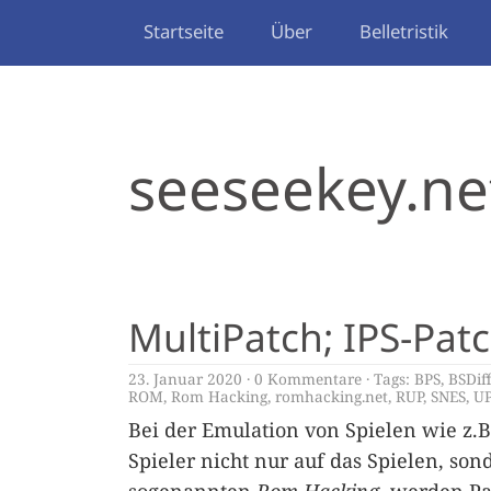
Startseite
Über
Belletristik
seeseekey.ne
MultiPatch; IPS-Pa
23. Januar 2020
0 Kommentare
Tags:
BPS
,
BSDif
ROM
,
Rom Hacking
,
romhacking.net
,
RUP
,
SNES
,
U
Bei der Emulation von Spielen wie z.B
Spieler nicht nur auf das Spielen, so