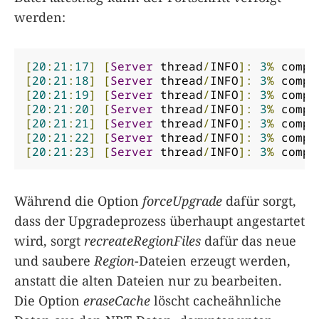
werden:
[
20
:
21
:
17
]
[
Server
 thread
/
INFO
]:
3
%
 compl
[
20
:
21
:
18
]
[
Server
 thread
/
INFO
]:
3
%
 compl
[
20
:
21
:
19
]
[
Server
 thread
/
INFO
]:
3
%
 compl
[
20
:
21
:
20
]
[
Server
 thread
/
INFO
]:
3
%
 compl
[
20
:
21
:
21
]
[
Server
 thread
/
INFO
]:
3
%
 compl
[
20
:
21
:
22
]
[
Server
 thread
/
INFO
]:
3
%
 compl
[
20
:
21
:
23
]
[
Server
 thread
/
INFO
]:
3
%
 compl
Während die Option
forceUpgrade
dafür sorgt,
dass der Upgradeprozess überhaupt angestartet
wird, sorgt
recreateRegionFiles
dafür das neue
und saubere
Region
-Dateien erzeugt werden,
anstatt die alten Dateien nur zu bearbeiten.
Die Option
eraseCache
löscht cacheähnliche