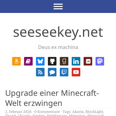
seeseekey.net
Deus ex machina
Upgrade einer Minecraft-
Welt erzwingen
2. Februar 2026
0 Kommentare
Tags:
Akaria
,
BlockLight
,
Chunk
,
Chunks
,
Entities
,
Heightmaps
,
Migration
,
Minecraft
,