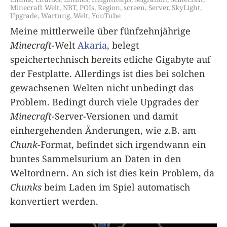
Minecraft Welt
,
NBT
,
POIs
,
Region
,
screen
,
Server
,
SkyLight
,
Upgrade
,
Wartung
,
Welt
,
YouTube
Meine mittlerweile über fünfzehnjährige
Minecraft
-Welt
Akaria
, belegt
speichertechnisch bereits etliche Gigabyte auf
der Festplatte. Allerdings ist dies bei solchen
gewachsenen Welten nicht unbedingt das
Problem. Bedingt durch viele Upgrades der
Minecraft
-Server-Versionen und damit
einhergehenden Änderungen, wie z.B. am
Chunk
-Format, befindet sich irgendwann ein
buntes Sammelsurium an Daten in den
Weltordnern. An sich ist dies kein Problem, da
Chunks
beim Laden im Spiel automatisch
konvertiert werden.