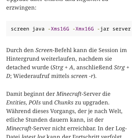
erzwingen:
screen java 
-
Xms16G
-
Xmx16G
-
jar server
.
j
Durch den
Screen
-Befehl kann die Session im
Hintergrund weiterlaufen, nachdem sie
detached wurde (
Strg + A
, anschließend
Strg +
D
; Wiederaufruf mittels
screen -r
).
Damit beginnt der
Minecraft
-Server die
Entities
,
POIs
und
Chunks
zu upgraden.
Während dieses Vorgangs, der je nach Welt,
etliche Stunden dauern kann, ist der
Minecraft
-Server nicht erreichbar. In der Log-
Datei
latest.log
kann der Fortschritt verfolgt