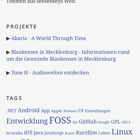
Themen aus seeseekeys Welt.
PROJEKTE
▶
Akaria - A World Through Time
▶
Blankensee in Mecklenburg - Informationen rund
um die Gemeinde Blankensee in Mecklenburg
▶
Tone H - Audiowelten entdecken
TAGS
Android
App
C#
.NET
Apple
Einstellungen
Browser
FOSS
Entwicklung
GitHub
GPL
Git
Google
GPL3
Linux
iOS
Kurzfilm
Java
JavaScript
Leben
Invertika
Kunst