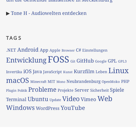
▶
Tone H - Audiowelten entdecken
TAGS
Android
App
C#
.NET
Apple
Einstellungen
Browser
FOSS
Entwicklung
GitHub
GPL
Git
Google
GPL3
Linux
iOS
Kurzfilm
Java
JavaScript
Leben
Invertika
Kunst
macOS
Neubrandenburg
PHP
MIT
Minecraft
OpenMoko
Mono
Probleme
Spiele
Server
Projekte
Sicherheit
Plugin
Politik
Web
Video
Ubuntu
Vimeo
Terminal
Update
Windows
YouTube
WordPress