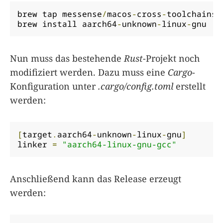
brew tap messense
/
macos
-
cross
-
toolchains

brew install aarch64
-
unknown
-
linux
-
gnu
Nun muss das bestehende
Rust
-Projekt noch
modifiziert werden. Dazu muss eine
Cargo
-
Konfiguration unter
.cargo/config.toml
erstellt
werden:
[
target
.
aarch64
-
unknown
-
linux
-
gnu
]
linker 
=
"aarch64-linux-gnu-gcc"
Anschließend kann das Release erzeugt
werden: