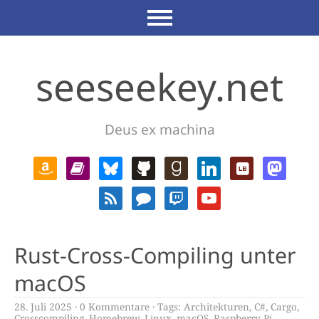
seeseekey.net
Deus ex machina
Rust-Cross-Compiling unter
macOS
28. Juli 2025
0 Kommentare
Tags:
Architekturen
,
C#
,
Cargo
,
Crosscompiling
,
Homebrew
,
Linux
,
macOS
,
Raspberry Pi
,