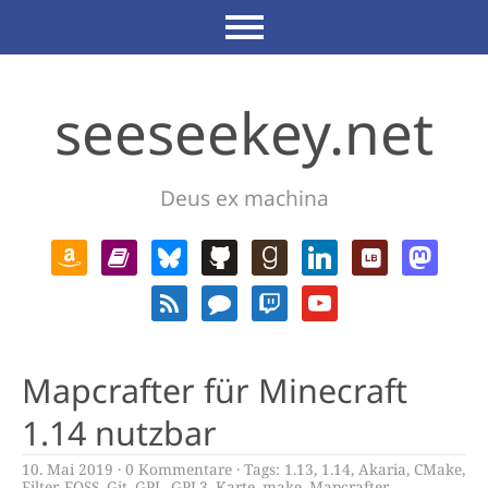
seeseekey.net
Deus ex machina
Mapcrafter für Minecraft
1.14 nutzbar
10. Mai 2019
0 Kommentare
Tags:
1.13
,
1.14
,
Akaria
,
CMake
,
Filter
,
FOSS
,
Git
,
GPL
,
GPL3
,
Karte
,
make
,
Mapcrafter
,