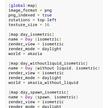
[
global
:
map
]
image_format 
=
 png

png_indexed 
=
true
rotations 
=
 top
-
left

texture_size 
=
16
[
map
:
day_isometric
]
name 
=
Day
(
isometric
)
render_view 
=
 isometric

render_mode 
=
 daylight

world 
=
 akaria

[
map
:
day_withoutliquid_isometric
]
name 
=
Day
(
without liquid
,
 isometric
)
render_view 
=
 isometric

render_mode 
=
 daylight

world 
=
 akaria_without_liquid

[
map
:
day_spawn_isometric
]
name 
=
Day
(
spawn
,
 isometric
)
render_view 
=
 isometric

render_mode 
=
 daylight
