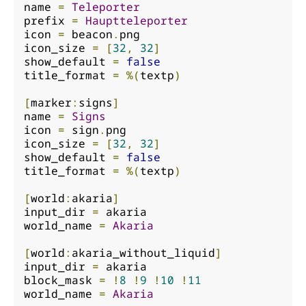
name 
=
Teleporter
prefix 
=
Hauptteleporter
icon 
=
 beacon
.
png

icon_size 
=
[
32
,
32
]
show_default 
=
false
title_format 
=
%(
textp
)
[
marker
:
signs
]
name 
=
Signs
icon 
=
 sign
.
png

icon_size 
=
[
32
,
32
]
show_default 
=
false
title_format 
=
%(
textp
)
[
world
:
akaria
]
input_dir 
=
 akaria

world_name 
=
Akaria
[
world
:
akaria_without_liquid
]
input_dir 
=
 akaria

block_mask 
=
!
8
!
9
!
10
!
11
world_name 
=
Akaria