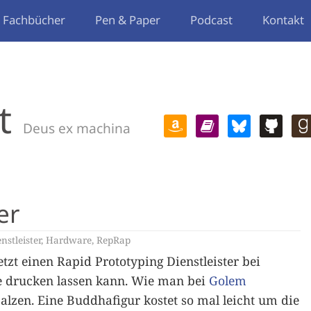
Fachbücher
Pen & Paper
Podcast
Kontakt
t
Deus ex machina
er
nstleister
,
Hardware
,
RepRap
jetzt einen Rapid Prototyping Dienstleister bei
 drucken lassen kann. Wie man bei
Golem
alzen. Eine Buddhafigur kostet so mal leicht um die