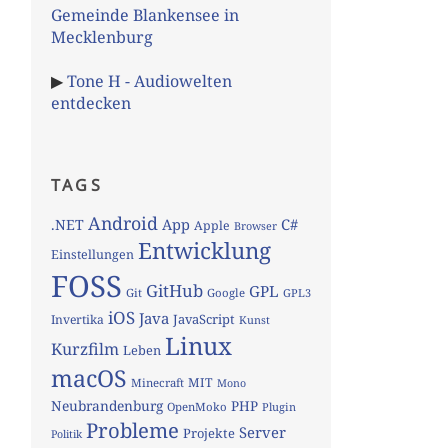
Gemeinde Blankensee in
Mecklenburg
▶
Tone H - Audiowelten
entdecken
TAGS
Android
App
C#
.NET
Apple
Browser
Entwicklung
Einstellungen
FOSS
GitHub
GPL
Git
Google
GPL3
iOS
Java
JavaScript
Invertika
Kunst
Linux
Kurzfilm
Leben
macOS
MIT
Minecraft
Mono
Neubrandenburg
PHP
OpenMoko
Plugin
Probleme
Server
Projekte
Politik