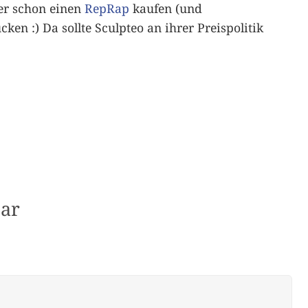
ber schon einen
RepRap
kaufen (und
n :) Da sollte Sculpteo an ihrer Preispolitik
ar