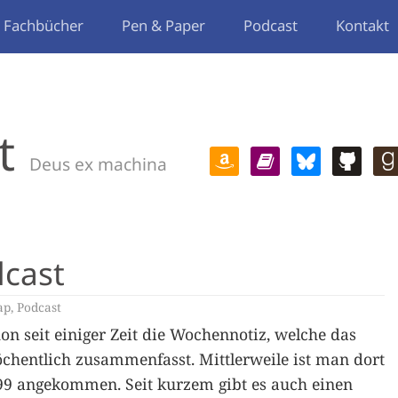
Fachbücher
Pen & Paper
Podcast
Kontakt
t
Deus ex machina
cast
ap
,
Podcast
hon seit einiger Zeit die Wochennotiz, welche das
entlich zusammenfasst. Mittlerweile ist man dort
9 angekommen. Seit kurzem gibt es auch einen