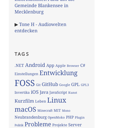
Gemeinde Blankensee in
Mecklenburg
▶
Tone H - Audiowelten
entdecken
TAGS
Android
App
C#
.NET
Apple
Browser
Entwicklung
Einstellungen
FOSS
GitHub
GPL
Git
Google
GPL3
iOS
Java
JavaScript
Invertika
Kunst
Linux
Kurzfilm
Leben
macOS
MIT
Minecraft
Mono
Neubrandenburg
PHP
OpenMoko
Plugin
Probleme
Server
Projekte
Politik