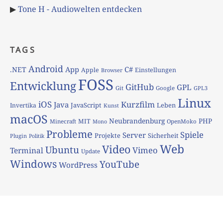
▶
Tone H - Audiowelten entdecken
TAGS
Android
App
C#
.NET
Apple
Einstellungen
Browser
FOSS
Entwicklung
GitHub
GPL
Git
Google
GPL3
Linux
iOS
Kurzfilm
Java
JavaScript
Leben
Invertika
Kunst
macOS
Neubrandenburg
PHP
MIT
Minecraft
OpenMoko
Mono
Probleme
Spiele
Server
Projekte
Sicherheit
Plugin
Politik
Web
Video
Ubuntu
Vimeo
Terminal
Update
Windows
YouTube
WordPress