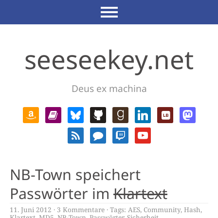
seeseekey.net
Deus ex machina
NB-Town speichert
Passwörter im
Klartext
11. Juni 2012
3 Kommentare
Tags:
AES
,
Community
,
Hash
,
Klartext
,
MD5
,
NB-Town
,
Passwörter
,
Sicherheit
,