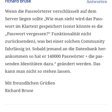
richard bruse
Antworten
Wenn die Passwörterer verschlüsselt auf dem
Server liegen sollte „Wie man sieht wird das Pass­
wort im Klar­text gespei­chert (sonst könnte es die
„Pass­wort ver­ges­sen?“ Funk­tio­na­li­tät nicht
zurück­sen­den), was bei einer sol­chen Com­mu­nity
fahr­läs­sig ist. Sobald jemand an die Daten­bank her­
an­kom­men so hat er 140000 Pass­wör­ter + die pas­
sen­den Iden­ti­tä­ten dazu.“ geändert werden. Das
kann man nicht so stehen lassen.
Mit freundlichen Grüßen
Richard Bruse