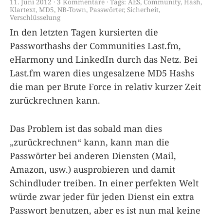
11. Juni 2012
3 Kommentare
Tags:
AES
,
Community
,
Hash
,
Klartext
,
MD5
,
NB-Town
,
Passwörter
,
Sicherheit
,
Verschlüsselung
In den letzten Tagen kursierten die
Passworthashs der Communities Last.fm,
eHarmony und LinkedIn durch das Netz. Bei
Last.fm waren dies ungesalzene MD5 Hashs
die man per Brute Force in relativ kurzer Zeit
zurückrechnen kann.
Das Problem ist das sobald man dies
„zurückrechnen“ kann, kann man die
Passwörter bei anderen Diensten (Mail,
Amazon, usw.) ausprobieren und damit
Schindluder treiben. In einer perfekten Welt
würde zwar jeder für jeden Dienst ein extra
Passwort benutzen, aber es ist nun mal keine