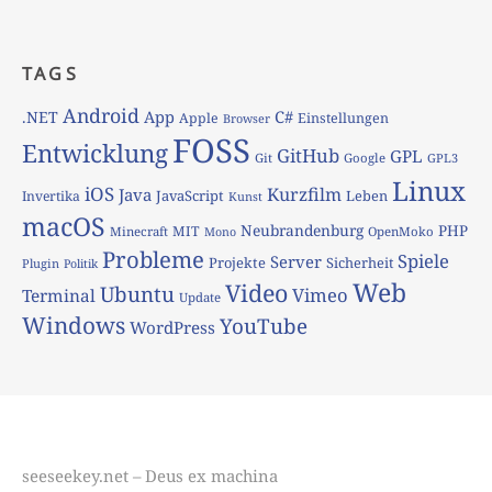
TAGS
Android
App
C#
.NET
Apple
Einstellungen
Browser
FOSS
Entwicklung
GitHub
GPL
Git
Google
GPL3
Linux
iOS
Kurzfilm
Java
JavaScript
Leben
Invertika
Kunst
macOS
Neubrandenburg
PHP
MIT
Minecraft
OpenMoko
Mono
Probleme
Spiele
Server
Projekte
Sicherheit
Plugin
Politik
Web
Video
Ubuntu
Vimeo
Terminal
Update
Windows
YouTube
WordPress
seeseekey.net – Deus ex machina