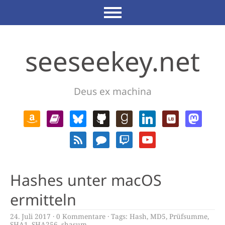
seeseekey.net
Deus ex machina
Hashes unter macOS
ermitteln
24. Juli 2017
0 Kommentare
Tags:
Hash
,
MD5
,
Prüfsumme
,
SHA1
,
SHA256
,
shasum