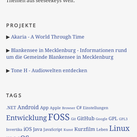
Themen aus seeseekeys Welt.
PROJEKTE
▶
Akaria - A World Through Time
▶
Blankensee in Mecklenburg - Informationen rund
um die Gemeinde Blankensee in Mecklenburg
▶
Tone H - Audiowelten entdecken
TAGS
Android
App
C#
.NET
Apple
Einstellungen
Browser
FOSS
Entwicklung
GitHub
GPL
Git
Google
GPL3
Linux
iOS
Kurzfilm
Java
JavaScript
Leben
Invertika
Kunst