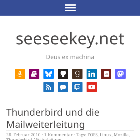
seeseekey.net
Deus ex machina
Thunderbird und die
Mailweiterleitung
26. Februar 2010
1 Kommentar
Tags:
FOSS
,
Linux
,
Mozilla
,
Thunderbird
,
Weiterleitung