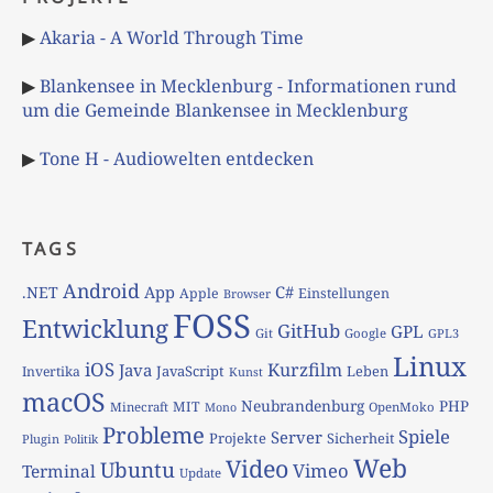
▶
Akaria - A World Through Time
▶
Blankensee in Mecklenburg - Informationen rund
um die Gemeinde Blankensee in Mecklenburg
▶
Tone H - Audiowelten entdecken
TAGS
Android
App
C#
.NET
Apple
Einstellungen
Browser
FOSS
Entwicklung
GitHub
GPL
Git
Google
GPL3
Linux
iOS
Kurzfilm
Java
JavaScript
Leben
Invertika
Kunst
macOS
Neubrandenburg
PHP
MIT
Minecraft
OpenMoko
Mono
Probleme
Spiele
Server
Projekte
Sicherheit
Plugin
Politik
Web
Video
Ubuntu
Vimeo
Terminal
Update