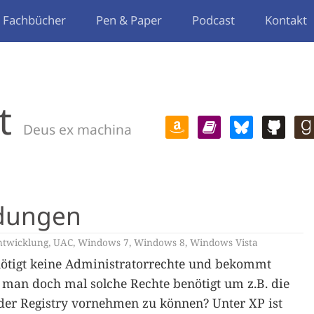
Fachbücher
Pen & Paper
Podcast
Kontakt
t
Deus ex machina
dungen
ntwicklung
,
UAC
,
Windows 7
,
Windows 8
,
Windows Vista
ötigt keine Administratorrechte und bekommt
 man doch mal solche Rechte benötigt um z.B. die
der Registry vornehmen zu können? Unter XP ist