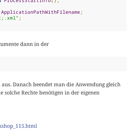
w
ProcessStartInfo
();
.
ApplicationPathWithFilename
;
t;.xml"
;
gumente dann in der
on aus. Danach beendet man die Anwendung gleich
e solche Rechte benötigen in der eigenen
kshop_115.html