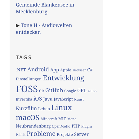
Gemeinde Blankensee in
Mecklenburg
▶
Tone H - Audiowelten
entdecken
TAGS
Android
App
C#
.NET
Apple
Browser
Entwicklung
Einstellungen
FOSS
GitHub
GPL
Git
Google
GPL3
iOS
Java
JavaScript
Invertika
Kunst
Linux
Kurzfilm
Leben
macOS
MIT
Minecraft
Mono
Neubrandenburg
PHP
OpenMoko
Plugin
Probleme
Server
Projekte
Politik