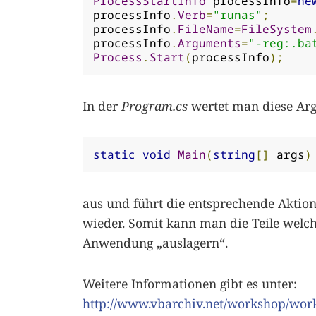
ProcessStartInfo
 processInfo
=
ne
processInfo
.
Verb
=
"runas"
;
processInfo
.
FileName
=
FileSystem
processInfo
.
Arguments
=
"-reg:.ba
Process
.
Start
(
processInfo
);
In der
Program.cs
wertet man diese Ar
static
void
Main
(
string
[]
 args
)
aus und führt die entsprechende Akti
wieder. Somit kann man die Teile welch
Anwendung „auslagern“.
Weitere Informationen gibt es unter:
http://www.vbarchiv.net/workshop/wor