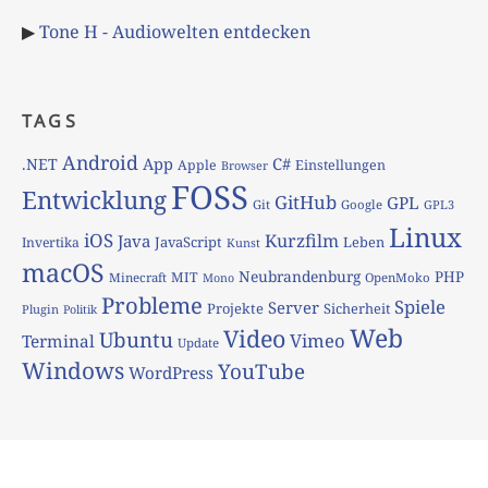
▶
Tone H - Audiowelten entdecken
TAGS
Android
App
C#
.NET
Apple
Einstellungen
Browser
FOSS
Entwicklung
GitHub
GPL
Git
Google
GPL3
Linux
iOS
Kurzfilm
Java
JavaScript
Leben
Invertika
Kunst
macOS
Neubrandenburg
PHP
MIT
Minecraft
OpenMoko
Mono
Probleme
Spiele
Server
Projekte
Sicherheit
Plugin
Politik
Web
Video
Ubuntu
Vimeo
Terminal
Update
Windows
YouTube
WordPress