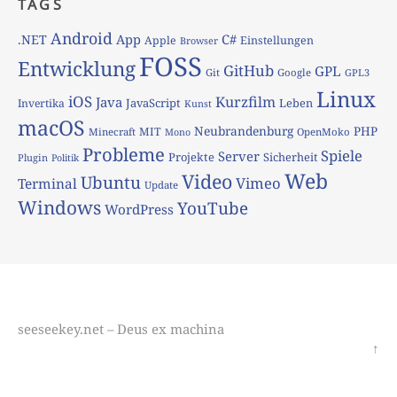
TAGS
Android
App
C#
.NET
Apple
Einstellungen
Browser
FOSS
Entwicklung
GitHub
GPL
Git
Google
GPL3
Linux
iOS
Kurzfilm
Java
JavaScript
Leben
Invertika
Kunst
macOS
Neubrandenburg
PHP
MIT
Minecraft
OpenMoko
Mono
Probleme
Spiele
Server
Projekte
Sicherheit
Plugin
Politik
Web
Video
Ubuntu
Vimeo
Terminal
Update
Windows
YouTube
WordPress
seeseekey.net – Deus ex machina
↑