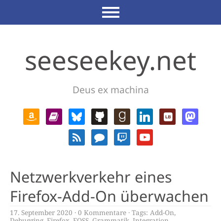
seeseekey.net
Deus ex machina
Netzwerkverkehr eines
Firefox-Add-On überwachen
17. September 2020
0 Kommentare
Tags:
Add-On
,
Debugging
,
Firefox
,
FOSS
,
Grammatik
,
Integration
,