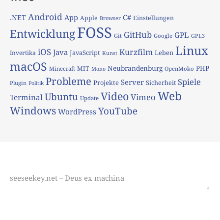
Android
App
C#
.NET
Apple
Einstellungen
Browser
FOSS
Entwicklung
GitHub
GPL
Git
Google
GPL3
Linux
iOS
Kurzfilm
Java
JavaScript
Leben
Invertika
Kunst
macOS
Neubrandenburg
PHP
MIT
Minecraft
OpenMoko
Mono
Probleme
Spiele
Server
Projekte
Sicherheit
Plugin
Politik
Web
Video
Ubuntu
Vimeo
Terminal
Update
Windows
YouTube
WordPress
seeseekey.net – Deus ex machina
↑