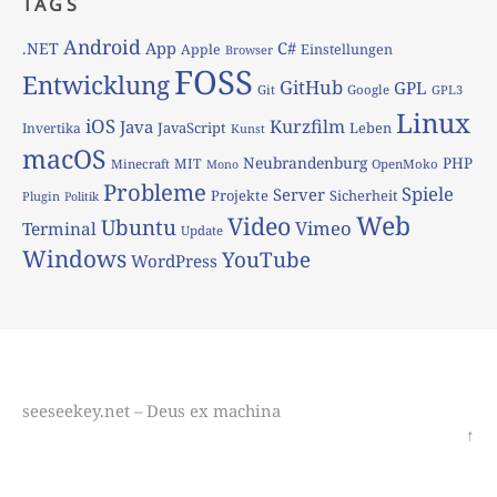
TAGS
Android
App
C#
.NET
Apple
Einstellungen
Browser
FOSS
Entwicklung
GitHub
GPL
Git
Google
GPL3
Linux
iOS
Kurzfilm
Java
JavaScript
Leben
Invertika
Kunst
macOS
Neubrandenburg
PHP
MIT
Minecraft
OpenMoko
Mono
Probleme
Spiele
Server
Projekte
Sicherheit
Plugin
Politik
Web
Video
Ubuntu
Vimeo
Terminal
Update
Windows
YouTube
WordPress
seeseekey.net – Deus ex machina
↑