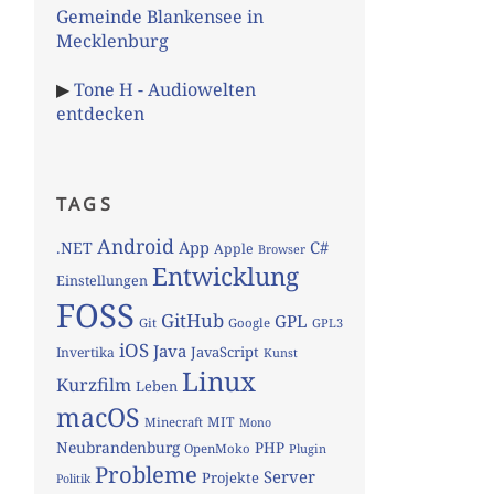
Gemeinde Blankensee in
Mecklenburg
▶
Tone H - Audiowelten
entdecken
TAGS
Android
App
C#
.NET
Apple
Browser
Entwicklung
Einstellungen
FOSS
GitHub
GPL
Git
Google
GPL3
iOS
Java
JavaScript
Invertika
Kunst
Linux
Kurzfilm
Leben
macOS
MIT
Minecraft
Mono
Neubrandenburg
PHP
OpenMoko
Plugin
Probleme
Server
Projekte
Politik