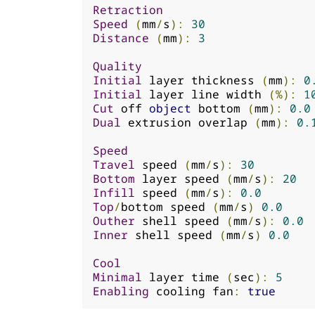
Retraction
Speed
(
mm
/
s
):
30
Distance
(
mm
):
3
Quality
Initial
 layer thickness 
(
mm
):
0
Initial
 layer line width 
(%):
1
Cut
 off 
object
 bottom 
(
mm
):
0.0
Dual
 extrusion overlap 
(
mm
):
0.
Speed
Travel
 speed 
(
mm
/
s
):
30
Bottom
 layer speed 
(
mm
/
s
):
20
Infill
 speed 
(
mm
/
s
):
0.0
Top
/
bottom speed 
(
mm
/
s
)
0.0
Outher
 shell speed 
(
mm
/
s
):
0.0
Inner
 shell speed 
(
mm
/
s
)
0.0
Cool
Minimal
 layer time 
(
sec
):
5
Enabling
 cooling fan
:
true