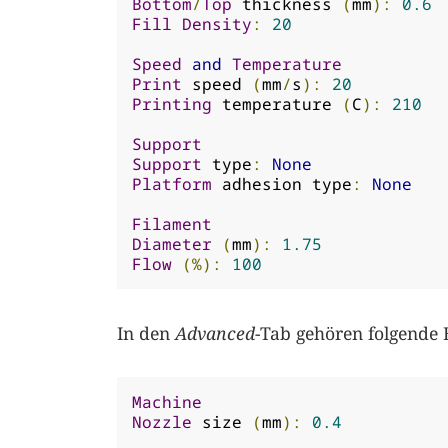
Bottom
/
Top
 thickness 
(
mm
):
0.6
Fill
Density
:
20
Speed
and
Temperature
Print
 speed 
(
mm
/
s
):
20
Printing
 temperature 
(
C
):
210
Support
Support
 type
:
None
Platform
 adhesion type
:
None
Filament
Diameter
(
mm
):
1.75
Flow
(%):
100
In den
Advanced
-Tab gehören folgende 
Machine
Nozzle
 size 
(
mm
):
0.4