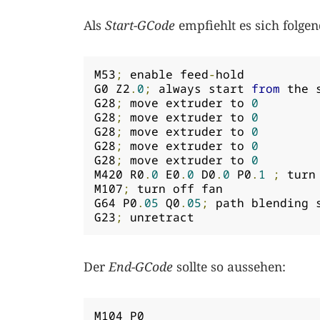
Als
Start-GCode
empfiehlt es sich folge
M53
;
 enable feed
-
hold

G0 Z2
.
0
;
 always start 
from
 the 
G28
;
 move extruder to 
0
G28
;
 move extruder to 
0
G28
;
 move extruder to 
0
G28
;
 move extruder to 
0
G28
;
 move extruder to 
0
M420 R0
.
0
 E0
.
0
 D0
.
0
 P0
.
1
;
 turn
M107
;
 turn off fan

G64 P0
.
05
 Q0
.
05
;
 path blending s
G23
;
 unretract
Der
End-GCode
sollte so aussehen:
M104 P0
