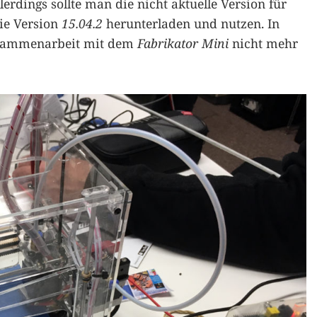
erdings sollte man die nicht aktuelle Version für
die Version
15.04.2
herunterladen und nutzen. In
Zusammenarbeit mit dem
Fabrikator Mini
nicht mehr