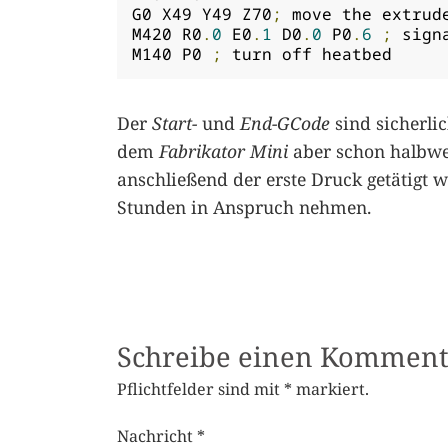
G0 X49 Y49 Z70
;
 move the extrud
M420 R0
.
0
 E0
.
1
 D0
.
0
 P0
.
6
;
 sign
M140 P0 
;
 turn off heatbed
Der
Start-
und
End-GCode
sind sicherlic
dem
Fabrikator Mini
aber schon halbweg
anschließend der erste Druck getätigt 
Stunden in Anspruch nehmen.
Schreibe einen Komment
Pflichtfelder sind mit
*
markiert.
Nachricht
*