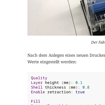
Der Fab
Nach dem Anlegen eines neuen Druck
Werte eingestellt werden:
Quality
Layer
 height 
(
mm
):
0.1
Shell
 thickness 
(
mm
):
0.8
Enable
 retraction
:
true
Fill