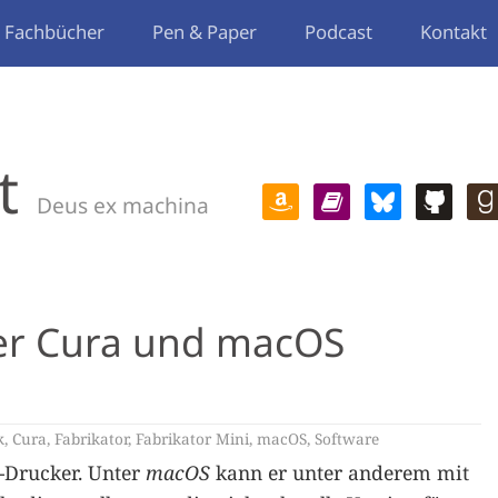
Fachbücher
Pen & Paper
Podcast
Kontakt
t
Deus ex machina
ter Cura und macOS
k
,
Cura
,
Fabrikator
,
Fabrikator Mini
,
macOS
,
Software
D-Drucker. Unter
macOS
kann er unter anderem mit