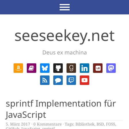
seeseekey.net
Deus ex machina
sprintf Implementation für
JavaScript
5. März 2017
0 Kommentare
Tags:
Bibliothek
,
BSD
,
FOSS
,
GitHub
,
JavaScript
,
sprintf