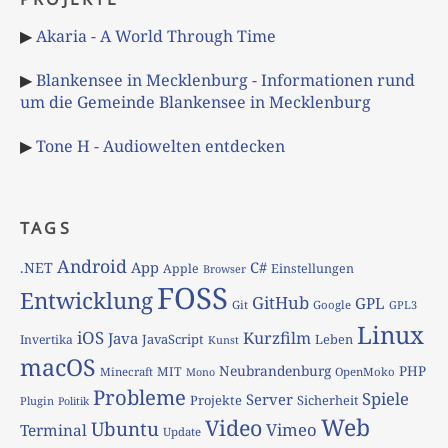
▶
Akaria - A World Through Time
▶
Blankensee in Mecklenburg - Informationen rund
um die Gemeinde Blankensee in Mecklenburg
▶
Tone H - Audiowelten entdecken
TAGS
Android
App
C#
.NET
Apple
Einstellungen
Browser
FOSS
Entwicklung
GitHub
GPL
Git
Google
GPL3
Linux
iOS
Kurzfilm
Java
JavaScript
Leben
Invertika
Kunst
macOS
Neubrandenburg
PHP
MIT
Minecraft
OpenMoko
Mono
Probleme
Spiele
Server
Projekte
Sicherheit
Plugin
Politik
Web
Video
Ubuntu
Vimeo
Terminal
Update