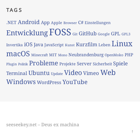
TAGS
Android
App
C#
.NET
Apple
Einstellungen
Browser
FOSS
Entwicklung
GitHub
GPL
Git
Google
GPL3
Linux
iOS
Kurzfilm
Java
JavaScript
Leben
Invertika
Kunst
macOS
Neubrandenburg
PHP
MIT
Minecraft
OpenMoko
Mono
Probleme
Spiele
Server
Projekte
Sicherheit
Plugin
Politik
Web
Video
Ubuntu
Vimeo
Terminal
Update
Windows
YouTube
WordPress
seeseekey.net – Deus ex machina
↑