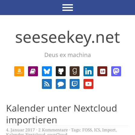
seeseekey.net
Deus ex machina
Kalender unter Nextcloud
importieren
4. Januar 2017
2 Kommentare
Tags:
FOSS
,
ICS
,
Import
,
Kalender
,
Nextcloud
,
ownCloud