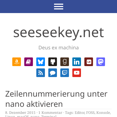
seeseekey.net
Deus ex machina
Zeilennummerierung unter
nano aktivieren
8. Dezember 2015
1 Kommentar
Tags:
Editor
,
FOSS
,
Konsole
,
Linux
,
macOS
,
nano
,
Terminal