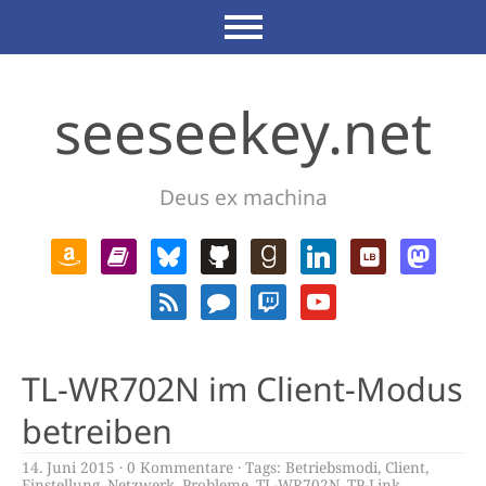
seeseekey.net
Deus ex machina
TL-WR702N im Client-Modus
betreiben
14. Juni 2015
0 Kommentare
Tags:
Betriebsmodi
,
Client
,
Einstellung
,
Netzwerk
,
Probleme
,
TL-WR702N
,
TP-Link