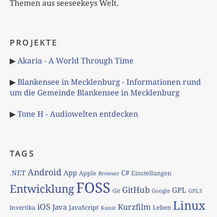
Themen aus seeseekeys Welt.
PROJEKTE
▶
Akaria - A World Through Time
▶
Blankensee in Mecklenburg - Informationen rund
um die Gemeinde Blankensee in Mecklenburg
▶
Tone H - Audiowelten entdecken
TAGS
Android
App
C#
.NET
Apple
Einstellungen
Browser
FOSS
Entwicklung
GitHub
GPL
Git
Google
GPL3
Linux
iOS
Kurzfilm
Java
JavaScript
Leben
Invertika
Kunst