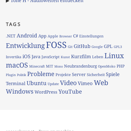
▶
Tone H - Audiowelten entdecken
TAGS
Android
App
C#
.NET
Apple
Einstellungen
Browser
FOSS
Entwicklung
GitHub
GPL
Git
Google
GPL3
Linux
iOS
Kurzfilm
Java
JavaScript
Leben
Invertika
Kunst
macOS
Neubrandenburg
PHP
MIT
Minecraft
OpenMoko
Mono
Probleme
Spiele
Server
Projekte
Sicherheit
Plugin
Politik
Web
Video
Ubuntu
Vimeo
Terminal
Update
Windows
YouTube
WordPress