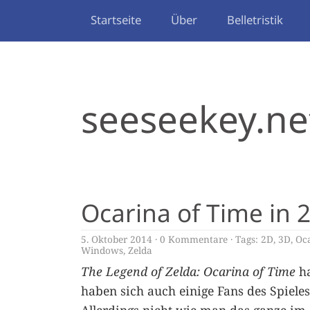
Startseite
Über
Belletristik
seeseekey.ne
Ocarina of Time in 
5. Oktober 2014
0 Kommentare
Tags:
2D
,
3D
,
Oca
Windows
,
Zelda
The Legend of Zelda: Ocarina of Time
ha
haben sich auch einige Fans des Spiele