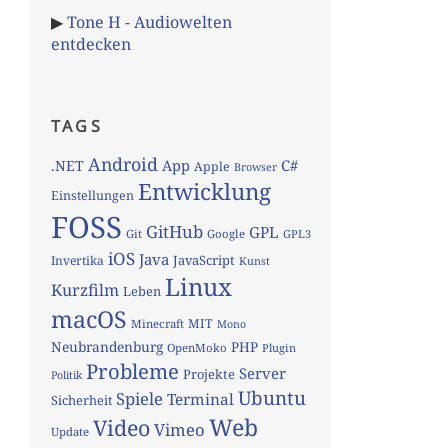
▶
Tone H - Audiowelten
entdecken
TAGS
Android
App
C#
.NET
Apple
Browser
Entwicklung
Einstellungen
FOSS
GitHub
GPL
Git
Google
GPL3
iOS
Java
JavaScript
Invertika
Kunst
Linux
Kurzfilm
Leben
macOS
MIT
Minecraft
Mono
Neubrandenburg
PHP
OpenMoko
Plugin
Probleme
Server
Projekte
Politik
Ubuntu
Spiele
Terminal
Sicherheit
Web
Video
Vimeo
Update