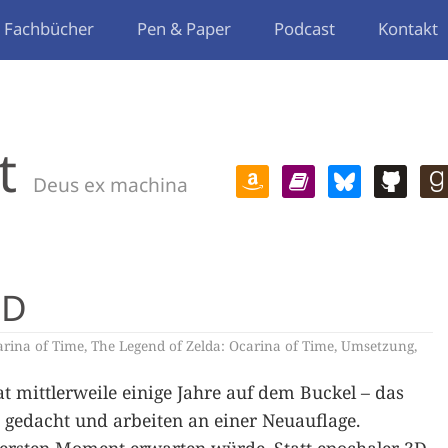
Fachbücher
Pen & Paper
Podcast
Kontakt
t
Deus ex machina
2D
rina of Time
,
The Legend of Zelda: Ocarina of Time
,
Umsetzung
,
t mittlerweile einige Jahre auf dem Buckel – das
s gedacht und arbeiten an einer Neuauflage.