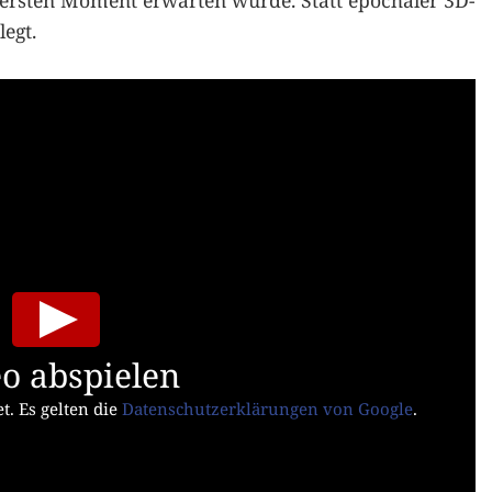
 ersten Moment erwarten würde. Statt epochaler 3D-
egt.
o abspielen
t. Es gelten die
Datenschutzerklärungen von Google
.