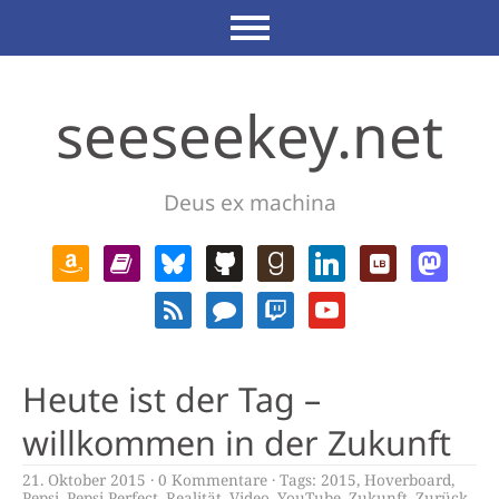
seeseekey.net
Deus ex machina
Heute ist der Tag –
willkommen in der Zukunft
21. Oktober 2015
0 Kommentare
Tags:
2015
,
Hoverboard
,
Pepsi
,
Pepsi Perfect
,
Realität
,
Video
,
YouTube
,
Zukunft
,
Zurück