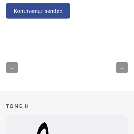
←
→
TONE H