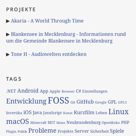
PROJEKTE
▶
Akaria - A World Through Time
▶
Blankensee in Mecklenburg - Informationen rund
um die Gemeinde Blankensee in Mecklenburg
▶
Tone H - Audiowelten entdecken
TAGS
Android
App
C#
.NET
Apple
Einstellungen
Browser
FOSS
Entwicklung
GitHub
GPL
Git
Google
GPL3
Linux
iOS
Kurzfilm
Java
JavaScript
Leben
Invertika
Kunst
macOS
Neubrandenburg
PHP
MIT
Minecraft
OpenMoko
Mono
Probleme
Spiele
Server
Projekte
Sicherheit
Plugin
Politik