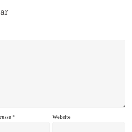
ar
resse
*
Website