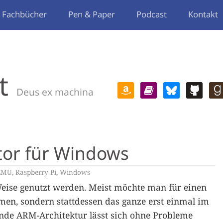
Fachbücher
Pen & Paper
Podcast
Kontakt
t
Deus ex machina
tor für Windows
EMU
,
Raspberry Pi
,
Windows
Weise genutzt werden. Meist möchte man für einen
men, sondern stattdessen das ganze erst einmal im
nde ARM-Architektur lässt sich ohne Probleme