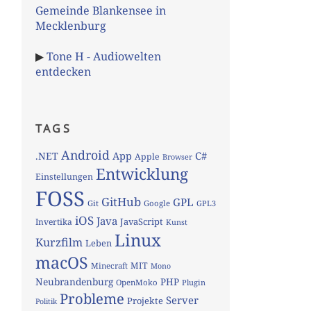
Gemeinde Blankensee in
Mecklenburg
▶
Tone H - Audiowelten
entdecken
TAGS
Android
App
C#
.NET
Apple
Browser
Entwicklung
Einstellungen
FOSS
GitHub
GPL
Git
Google
GPL3
iOS
Java
JavaScript
Invertika
Kunst
Linux
Kurzfilm
Leben
macOS
MIT
Minecraft
Mono
Neubrandenburg
PHP
OpenMoko
Plugin
Probleme
Server
Projekte
Politik