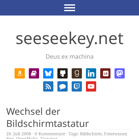
seeseekey.net
Deus ex machina
Wechsel der
Bildschirmtastatur
26. Juli 2008
0 Kommentare
Tags:
Bildschirm
,
Freerunner
,
Neo
,
OpenMoko
,
Tastatur