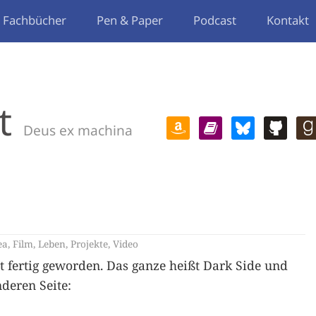
Fachbücher
Pen & Paper
Podcast
Kontakt
t
Deus ex machina
ea
,
Film
,
Leben
,
Projekte
,
Video
t fertig geworden. Das ganze heißt Dark Side und
deren Seite: