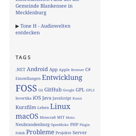
Gemeinde Blankensee in
Mecklenburg
▶
Tone H - Audiowelten
entdecken
TAGS
Android
App
C#
.NET
Apple
Browser
Entwicklung
Einstellungen
FOSS
GitHub
GPL
Git
Google
GPL3
iOS
Java
JavaScript
Invertika
Kunst
Linux
Kurzfilm
Leben
macOS
MIT
Minecraft
Mono
Neubrandenburg
PHP
OpenMoko
Plugin
Probleme
Server
Projekte
Politik