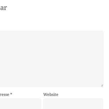
ar
resse
*
Website