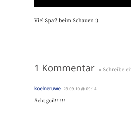
Viel Spaß beim Schauen :)
1 Kommentar
» Schreibe 
koelneruwe
29.09.10 @ 09:14
Ächt goil!!!!!!