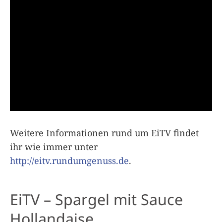
Wei­tere Infor­ma­tio­nen rund um EiTV fin­det
ihr wie immer unter
http://eitv.rundumgenuss.de
.
EiTV – Spargel mit Sauce
Hollandaise