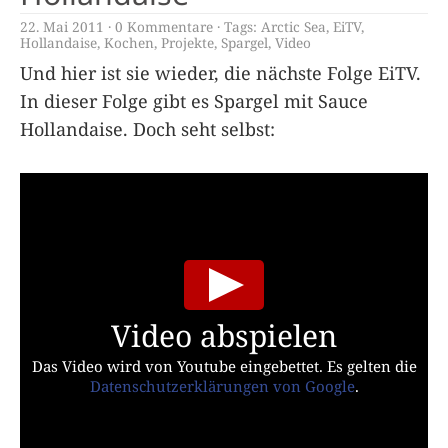
22. Mai 2011
0 Kommentare
Tags:
Arctic Sea
,
EiTV
,
Hollandaise
,
Kochen
,
Projekte
,
Spargel
,
Video
Und hier ist sie wieder, die nächste Folge EiTV.
In dieser Folge gibt es Spargel mit Sauce
Hollandaise. Doch seht selbst:
Video abspielen
Das Video wird von Youtube eingebettet. Es gelten die
Datenschutzerklärungen von Google
.