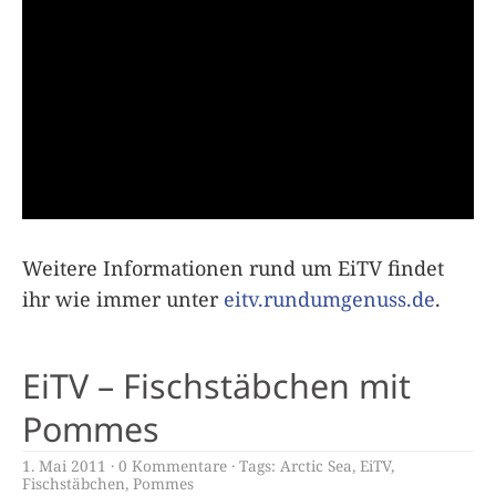
Weitere Informationen rund um EiTV findet
ihr wie immer unter
eitv.rundumgenuss.de
.
EiTV – Fischstäbchen mit
Pommes
1. Mai 2011
0 Kommentare
Tags:
Arctic Sea
,
EiTV
,
Fischstäbchen
,
Pommes