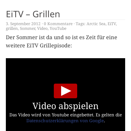
EiTV – Grillen
3. September 2012
0 Kommentare
Tags:
Arctic Sea
,
EiTV
,
grillen
,
Sommer
,
Video
,
YouTube
Der Sommer ist da und so ist es Zeit für eine
weitere EiTV Grillepisode:
Video abspielen
Das Video wird von Youtube eingebettet. Es gelten die
Datenschutzerklärungen von Google
.