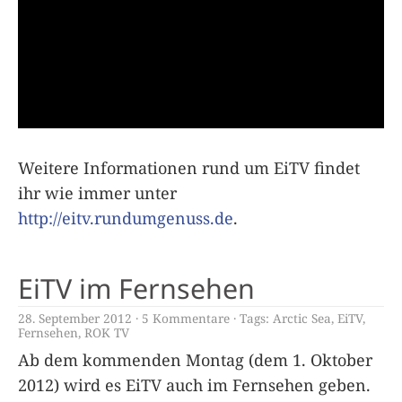
Wei­tere Infor­ma­tio­nen rund um EiTV fin­det
ihr wie immer unter
http://eitv.rundumgenuss.de
.
EiTV im Fernsehen
28. September 2012
5 Kommentare
Tags:
Arctic Sea
,
EiTV
,
Fernsehen
,
ROK TV
Ab dem kommenden Montag (dem 1. Oktober
2012) wird es EiTV auch im Fernsehen geben.