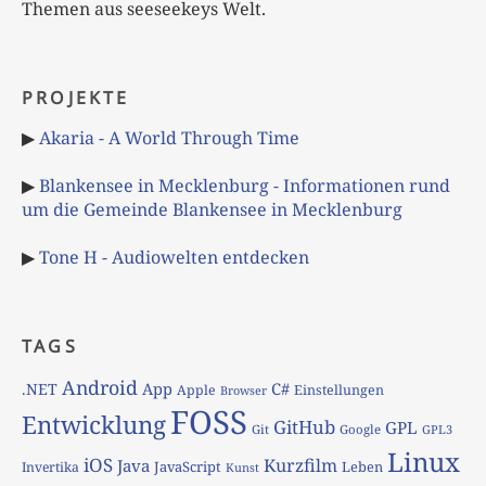
Themen aus seeseekeys Welt.
PROJEKTE
▶
Akaria - A World Through Time
▶
Blankensee in Mecklenburg - Informationen rund
um die Gemeinde Blankensee in Mecklenburg
▶
Tone H - Audiowelten entdecken
TAGS
Android
App
C#
.NET
Apple
Einstellungen
Browser
FOSS
Entwicklung
GitHub
GPL
Git
Google
GPL3
Linux
iOS
Kurzfilm
Java
JavaScript
Leben
Invertika
Kunst