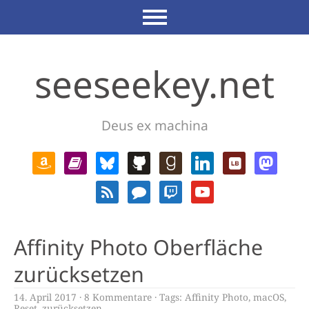
seeseekey.net
Deus ex machina
Affinity Photo Oberfläche
zurücksetzen
14. April 2017
8 Kommentare
Tags:
Affinity Photo
,
macOS
,
Reset
,
zurücksetzen