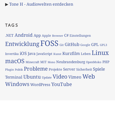
▶
Tone H - Audiowelten entdecken
TAGS
Android
App
C#
.NET
Apple
Einstellungen
Browser
FOSS
Entwicklung
GitHub
GPL
Git
Google
GPL3
Linux
iOS
Kurzfilm
Java
JavaScript
Leben
Invertika
Kunst
macOS
Neubrandenburg
PHP
MIT
Minecraft
OpenMoko
Mono
Probleme
Spiele
Server
Projekte
Sicherheit
Plugin
Politik
Web
Video
Ubuntu
Vimeo
Terminal
Update
Windows
YouTube
WordPress