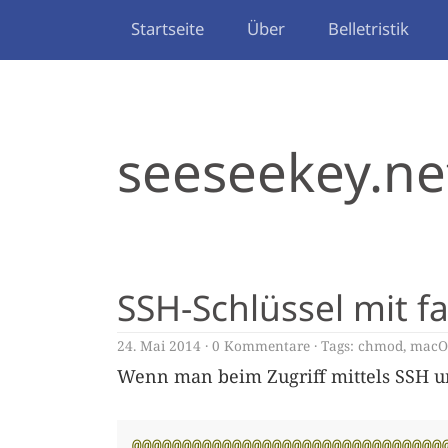
Startseite
Über
Belletristik
seeseekey.ne
SSH-Schlüssel mit f
24. Mai 2014
0 Kommentare
Tags:
chmod
,
macO
Wenn man beim Zugriff mittels SSH 
@@@@@@@@@@@@@@@@@@@@@@@@@@@@@@@