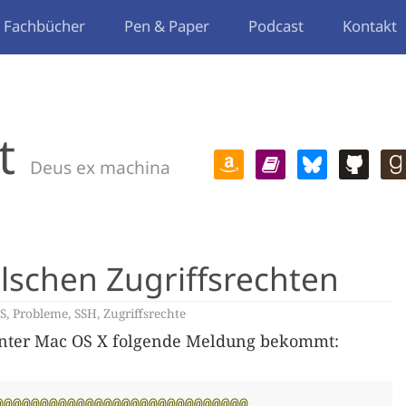
Fachbücher
Pen & Paper
Podcast
Kontakt
t
Deus ex machina
alschen Zugriffsrechten
S
,
Probleme
,
SSH
,
Zugriffsrechte
unter Mac OS X folgende Meldung bekommt:
@@@@@@@@@@@@@@@@@@@@@@@@@@@@