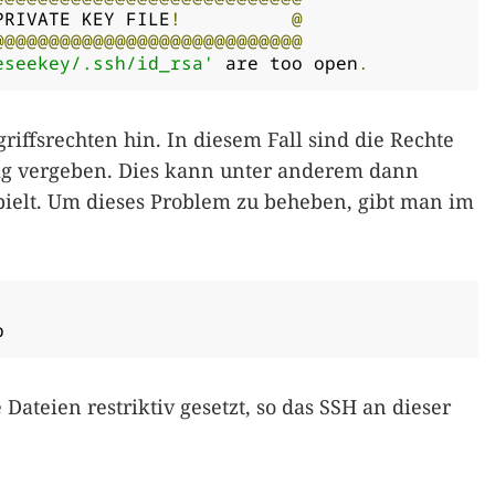
PRIVATE KEY FILE
!
@
@@@@@@@@@@@@@@@@@@@@@@@@@@@@
eseekey/.ssh/id_rsa'
 are too open
.
riffsrechten hin. In diesem Fall sind die Rechte
gig vergeben. Dies kann unter anderem dann
ielt. Um dieses Problem zu beheben, gibt man im
b
 Dateien restriktiv gesetzt, so das SSH an dieser