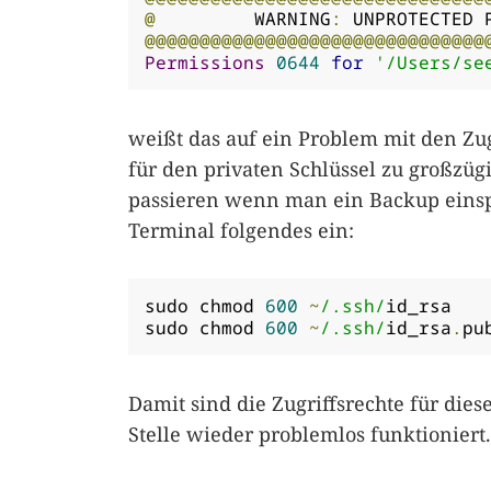
@
         WARNING
:
 UNPROTECTED 
@@@@@@@@@@@@@@@@@@@@@@@@@@@@@@@
Permissions
0644
for
'/Users/se
weißt das auf ein Problem mit den Zug
für den privaten Schlüssel zu großzü
passieren wenn man ein Backup einsp
Terminal folgendes ein:
sudo chmod 
600
~
/.ssh/
id_rsa

sudo chmod 
600
~
/.ssh/
id_rsa
.
pu
Damit sind die Zugriffsrechte für diese
Stelle wieder problemlos funktioniert.