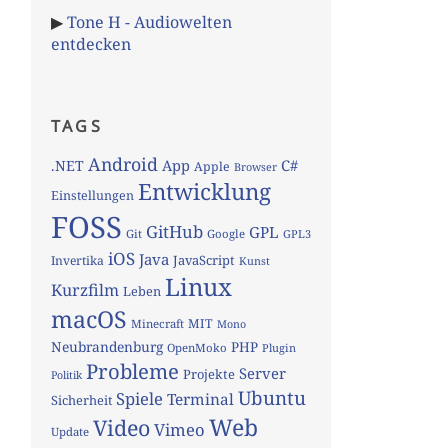
▶
Tone H - Audiowelten
entdecken
TAGS
Android
App
C#
.NET
Apple
Browser
Entwicklung
Einstellungen
FOSS
GitHub
GPL
Git
Google
GPL3
iOS
Java
JavaScript
Invertika
Kunst
Linux
Kurzfilm
Leben
macOS
MIT
Minecraft
Mono
Neubrandenburg
PHP
OpenMoko
Plugin
Probleme
Server
Projekte
Politik
Ubuntu
Spiele
Terminal
Sicherheit
Web
Video
Vimeo
Update