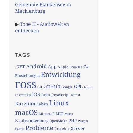
Gemeinde Blankensee in
Mecklenburg
▶
Tone H - Audiowelten
entdecken
TAGS
Android
App
C#
.NET
Apple
Browser
Entwicklung
Einstellungen
FOSS
GitHub
GPL
Git
Google
GPL3
iOS
Java
JavaScript
Invertika
Kunst
Linux
Kurzfilm
Leben
macOS
MIT
Minecraft
Mono
Neubrandenburg
PHP
OpenMoko
Plugin
Probleme
Server
Projekte
Politik