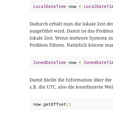
LocalDateTime
 now 
=
LocalDateTi
Dadurch erhält man die lokale Zeit d
ausgeführt wird. Damit ist das Proble
lokale Zeit. Wenn mehrere Systeme z
Problem führen. Natürlich könnte m
ZonedDateTime
 now 
=
ZonedDateTi
Damit bleibt die Information über di
z.B. die UTC, also die koordinierte Wel
now
.
getOffset
()