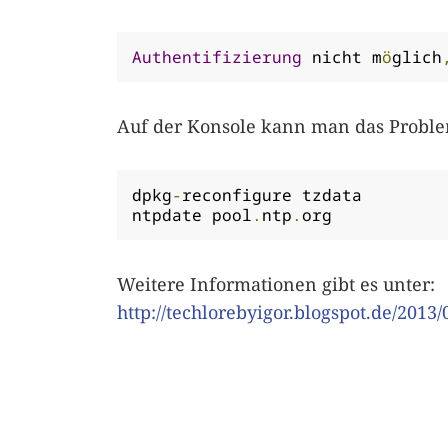
Authentifizierung
 nicht m
ö
glich
Auf der Konsole kann man das Problem
dpkg
-
reconfigure tzdata

ntpdate pool
.
ntp
.
org
Weitere Informationen gibt es unter:
http://techlorebyigor.blogspot.de/201