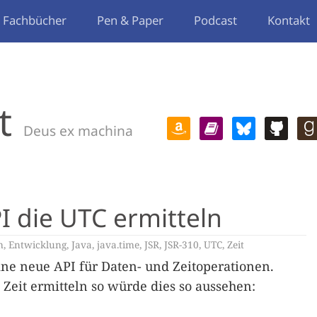
Fachbücher
Pen & Paper
Podcast
Kontakt
t
Deus ex machina
I die UTC ermitteln
m
,
Entwicklung
,
Java
,
java.time
,
JSR
,
JSR-310
,
UTC
,
Zeit
ne neue API für Daten- und Zeitoperationen.
 Zeit ermitteln so würde dies so aussehen: