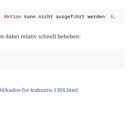
,
Aktion
 kann nicht ausgef
ü
hrt werden
:
6
,
 dabei relativ schnell beheben:
3/04/kudos-for-kubuntu-1304.html