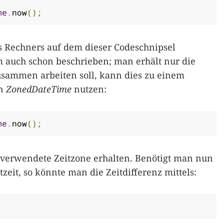
me
.
now
();
es Rechners auf dem dieser Codeschnipsel
m auch schon beschrieben; man erhält nur die
usammen arbeiten soll, kann dies zu einem
an
ZonedDateTime
nutzen:
me
.
now
();
e verwendete Zeitzone erhalten. Benötigt man nun
tzeit, so könnte man die Zeitdifferenz mittels: